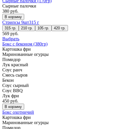
Сырные палочки (170гр)
Сырные палочки
380 руб.
В корзину
Стрипсы 9шт
315 г
315 гр.
210 гр.
105 гр.
420 гр.
569 руб.
Выбрать
Бокс с беконом (380гр)
Картошка фри
Маринованные огурцы
Помидор
Лук красный
Соус ранч
Смесь сыров
Бекон
Соус сырный
Соус BBQ
Лук фри
450 руб.
В корзину
Бокс охотничий
Картошка фри
Маринованные огурцы
Помидор