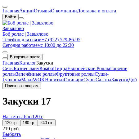
Главная
Акции
Отзывы
О компании
Доставка и оплата
Войти
Завьялово
Боб роллс | Завьялово
Телефон для связи
+7 (922) 529-86-95
Сегодня работаем
с 10:00 до 22:30
В корзине пусто
Главная
Каталог
Закуски
Сеты
Бизнес ланч
Комбо
Пицца
Европейские Роллы
Горячие
роллы
Запечённые роллы
Фруктовые роллы
Суши-
Гунканы
Маки
WOK
Напитки
Онигири
Супы
Салаты
Закуски
Доба
Поиск по товарам
Закуски
17
Наггетсы 6шт
120 г
120 гр.
180 гр.
240 гр.
219 руб.
Выбрать