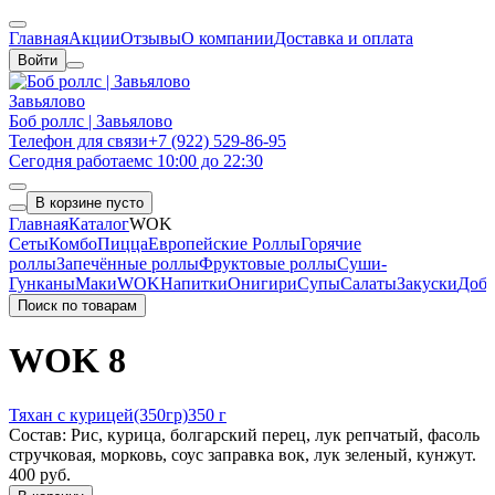
Главная
Акции
Отзывы
О компании
Доставка и оплата
Войти
Завьялово
Боб роллс | Завьялово
Телефон для связи
+7 (922) 529-86-95
Сегодня работаем
с 10:00 до 22:30
В корзине пусто
Главная
Каталог
WOK
Сеты
Комбо
Пицца
Европейские Роллы
Горячие
роллы
Запечённые роллы
Фруктовые роллы
Суши-
Гунканы
Маки
WOK
Напитки
Онигири
Супы
Салаты
Закуски
Доба
Поиск по товарам
WOK
8
Тяхан с курицей(350гр)
350 г
Состав: Рис, курица, болгарский перец, лук репчатый, фасоль
стручковая, морковь, соус заправка вок, лук зеленый, кунжут.
400 руб.