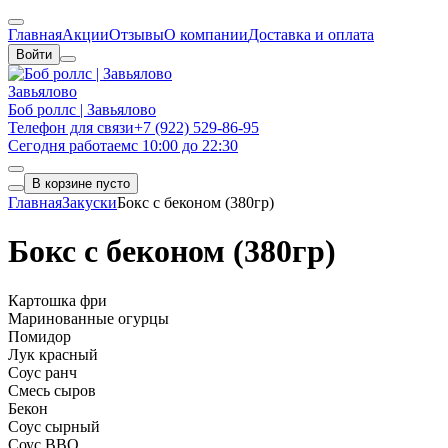
Главная
Акции
Отзывы
О компании
Доставка и оплата
Войти
Завьялово
Боб роллс | Завьялово
Телефон для связи
+7 (922) 529-86-95
Сегодня работаем
с 10:00 до 22:30
В корзине пусто
Главная
Закуски
Бокс с беконом (380гр)
Бокс с беконом (380гр)
Картошка фри
Маринованные огурцы
Помидор
Лук красный
Соус ранч
Смесь сыров
Бекон
Соус сырный
Соус BBQ