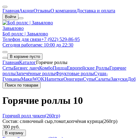
Главная
Акции
Отзывы
О компании
Доставка и оплата
Войти
Завьялово
Боб роллс | Завьялово
Телефон для связи
+7 (922) 529-86-95
Сегодня работаем
с 10:00 до 22:30
В корзине пусто
Главная
Каталог
Горячие роллы
Сеты
Бизнес ланч
Комбо
Пицца
Европейские Роллы
Горячие
роллы
Запечённые роллы
Фруктовые роллы
Суши-
Гунканы
Маки
WOK
Напитки
Онигири
Супы
Салаты
Закуски
Доба
Поиск по товарам
Горячие роллы
10
Горячий ролл чикен(260гр)
Состав: сливочный сыр,томат,копчёная курица(260гр)
300 руб.
В корзину