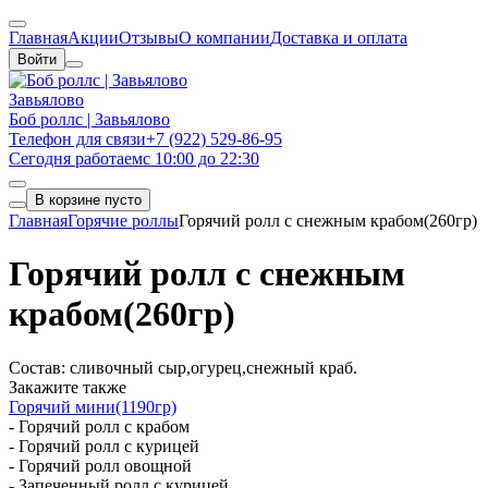
Главная
Акции
Отзывы
О компании
Доставка и оплата
Войти
Завьялово
Боб роллс | Завьялово
Телефон для связи
+7 (922) 529-86-95
Сегодня работаем
с 10:00 до 22:30
В корзине пусто
Главная
Горячие роллы
Горячий ролл с снежным крабом(260гр)
Горячий ролл с снежным
крабом(260гр)
Состав: сливочный сыр,огурец,снежный краб.
Закажите также
Горячий мини(1190гр)
- Горячий ролл с крабом
- Горячий ролл с курицей
- Горячий ролл овощной
- Запеченный ролл с курицей