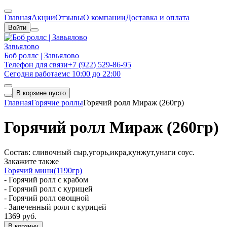
Главная
Акции
Отзывы
О компании
Доставка и оплата
Войти
Завьялово
Боб роллс | Завьялово
Телефон для связи
+7 (922) 529-86-95
Сегодня работаем
с 10:00 до 22:00
В корзине пусто
Главная
Горячие роллы
Горячий ролл Мираж (260гр)
Горячий ролл Мираж (260гр)
Состав: сливочный сыр,угорь,икра,кунжут,унаги соус.
Закажите также
Горячий мини(1190гр)
- Горячий ролл с крабом
- Горячий ролл с курицей
- Горячий ролл овощной
- Запеченный ролл с курицей
1369 руб.
В корзину