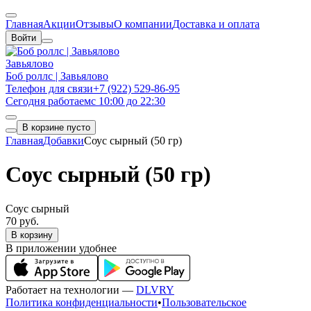
Главная
Акции
Отзывы
О компании
Доставка и оплата
Войти
Завьялово
Боб роллс | Завьялово
Телефон для связи
+7 (922) 529-86-95
Сегодня работаем
с 10:00 до 22:30
В корзине пусто
Главная
Добавки
Соус сырный (50 гр)
Соус сырный (50 гр)
Соус сырный
70 руб.
В корзину
В приложении удобнее
Работает на технологии —
DLVRY
Политика конфиденциальности
•
Пользовательское