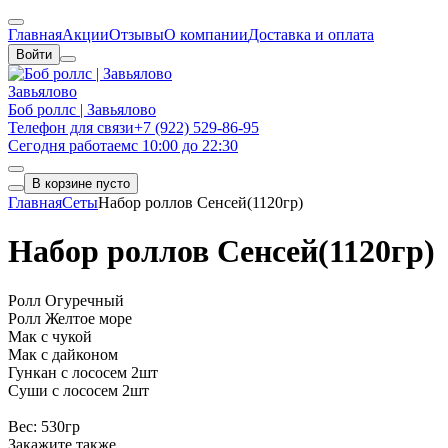
Главная
Акции
Отзывы
О компании
Доставка и оплата
Войти
Завьялово
Боб роллс | Завьялово
Телефон для связи
+7 (922) 529-86-95
Сегодня работаем
с 10:00 до 22:30
В корзине пусто
Главная
Сеты
Набор роллов Сенсей(1120гр)
Набор роллов Сенсей(1120гр)
Ролл Огуречный
Ролл Желтое море
Мак с чукой
Мак с дайконом
Гункан с лососем 2шт
Суши с лососем 2шт
Вес: 530гр
Закажите также