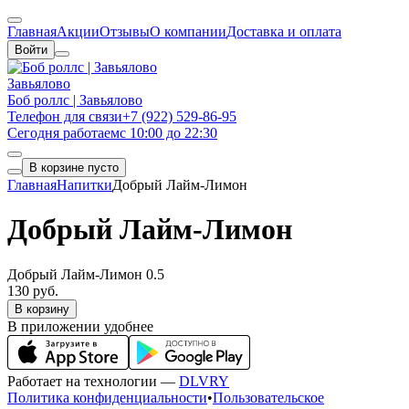
Главная
Акции
Отзывы
О компании
Доставка и оплата
Войти
Завьялово
Боб роллс | Завьялово
Телефон для связи
+7 (922) 529-86-95
Сегодня работаем
с 10:00 до 22:30
В корзине пусто
Главная
Напитки
Добрый Лайм-Лимон
Добрый Лайм-Лимон
Добрый Лайм-Лимон 0.5
130 руб.
В корзину
В приложении удобнее
Работает на технологии —
DLVRY
Политика конфиденциальности
•
Пользовательское