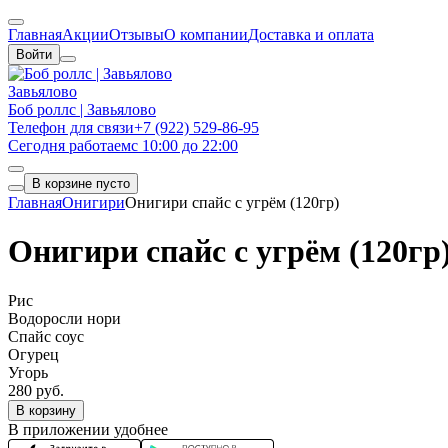
Главная
Акции
Отзывы
О компании
Доставка и оплата
Войти
Завьялово
Боб роллс | Завьялово
Телефон для связи
+7 (922) 529-86-95
Сегодня работаем
с 10:00 до 22:00
В корзине пусто
Главная
Онигири
Онигири спайс с угрём (120гр)
Онигири спайс с угрём (120гр
Рис
Водоросли нори
Спайс соус
Огурец
Угорь
280 руб.
В корзину
В приложении удобнее