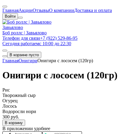
Главная
Акции
Отзывы
О компании
Доставка и оплата
Войти
Завьялово
Боб роллс | Завьялово
Телефон для связи
+7 (922) 529-86-95
Сегодня работаем
с 10:00 до 22:30
В корзине пусто
Главная
Онигири
Онигири с лососем (120гр)
Онигири с лососем (120гр)
Рис
Творожный сыр
Огурец
Лосось
Водоросли нори
300 руб.
В корзину
В приложении удобнее