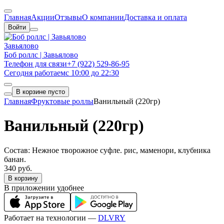
Главная
Акции
Отзывы
О компании
Доставка и оплата
Войти
Завьялово
Боб роллс | Завьялово
Телефон для связи
+7 (922) 529-86-95
Сегодня работаем
с 10:00 до 22:30
В корзине пусто
Главная
Фруктовые роллы
Ванильный (220гр)
Ванильный (220гр)
Состав: Нежное творожное суфле. рис, маменори, клубника
банан.
340 руб.
В корзину
В приложении удобнее
Работает на технологии —
DLVRY